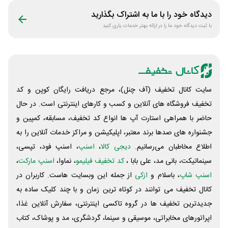
دیدگاه خود را با ما به اشتراک بگذارید
با ثبت دیدگاه خود ما را در ارائه بهتر خدمات یاری کنید
سایت کانال تخفیف (آف چنل)، مرجع دریافت رایگان کوپن و کد
تخفیف فروشگاه های آنلاین و کسب و‌ کارهای اینترنتی است. در حال
حاضر با همراهی استارت آپ ها انواع کد تخفیف، مسابقه، کمپین و
جشنواره های صدها برند معتبر، اپلیکیشن و مراکز خدمات آنلاین را به
اطلاع مخاطبان می‌رسانیم.
دیجی کالا
،
اسنپ
، اسنپ فود، تپسی،
سینماتیکت، بانی مد، علی‌ بابا ،
کد تخفیف فیلیمو
، نماوا،
اسنپ مارکت
،
اسنپ شاپ
، باسلام و
ازکی
از جمله این وبسایت ‌هاست. کاربران در
کانال تخفیف می توانند در کوتاه ترین زمان و با چند کلیک ساده به
جدیدترین تخفیف ها در گروه تاکسی اینترنتی، سفارش آنلاین غذا،
اپراتورهای مخابراتی، موسیقی و سینما، گردشگری، مد و پوشاک، کتاب