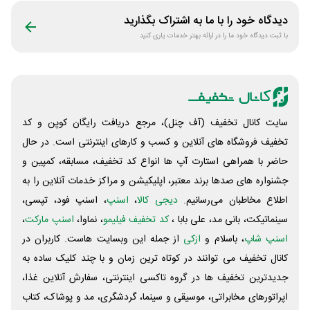
دیدگاه خود را با ما به اشتراک بگذارید
با ثبت دیدگاه خود ما را در ارائه بهتر خدمات یاری کنید
سایت کانال تخفیف (آف چنل)، مرجع دریافت رایگان کوپن و کد
تخفیف فروشگاه های آنلاین و کسب و‌ کارهای اینترنتی است. در حال
حاضر با همراهی استارت آپ ها انواع کد تخفیف، مسابقه، کمپین و
جشنواره های صدها برند معتبر، اپلیکیشن و مراکز خدمات آنلاین را به
اطلاع مخاطبان می‌رسانیم.
دیجی کالا
،
اسنپ
، اسنپ فود، تپسی،
سینماتیکت، بانی مد، علی‌ بابا ،
کد تخفیف فیلیمو
، نماوا،
اسنپ مارکت
،
اسنپ شاپ
، باسلام و
ازکی
از جمله این وبسایت ‌هاست. کاربران در
کانال تخفیف می توانند در کوتاه ترین زمان و با چند کلیک ساده به
جدیدترین تخفیف ها در گروه تاکسی اینترنتی، سفارش آنلاین غذا،
اپراتورهای مخابراتی، موسیقی و سینما، گردشگری، مد و پوشاک، کتاب