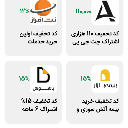
12%
110,000
کد تخفیف 110 هزاری
کد تخفیف اولین
اشتراک چت جی پی
خرید خدمات
تی اکانت لایسنس
هاستینگ نت افراز
15%
15%
کد تخفیف خرید
کد تخفیف 15%
بیمه آتش سوزی و
اشتراک 6 ماهه
زلزله بیمه بازار
ساخت سایت با
پلتفرم باهوش