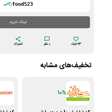
food523
کپی
لینک خرید
23
لایک
0
نظر
اشتراک
تخفیف‌های مشابه
10%