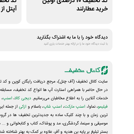
کد تخفیف 10 درصدی اولین
خرید عطارلند
آپتل از
دیدگاه خود را با ما به اشتراک بگذارید
با ثبت دیدگاه خود ما را در ارائه بهتر خدمات یاری کنید
سایت کانال تخفیف (آف چنل)، مرجع دریافت رایگان کوپن و کد تخ
در حال حاضر با همراهی استارت آپ ها انواع کد تخفیف، مسابقه، 
خدمات آنلاین را به اطلاع مخاطبان می‌رسانیم.
دیجی کالا
،
اسنپ
، 
فیلیمو
، نماوا،
اسنپ مارکت
،
اسنپ شاپ
، باسلام و
ازکی
از جمله این
ترین زمان و با چند کلیک ساده به جدیدترین تخفیف ها در گروه ت
موسیقی و سینما، گردشگری، مد و پوشاک، کتاب و کتابخوانی و ... 
بستر تبلیغ بر پایه بن هدیه و آفر، علاوه بر کمک به بهتر شناخته 