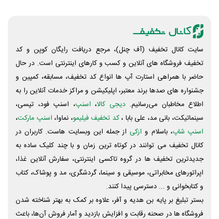
سایت کانال تخفیف (آف چنل)، مرجع دریافت رایگان کوپن و کد
تخفیف فروشگاه های آنلاین و کسب و‌ کارهای اینترنتی است. در حال
حاضر با همراهی استارت آپ ها انواع کد تخفیف، مسابقه، کمپین و
جشنواره های صدها برند معتبر، اپلیکیشن و مراکز خدمات آنلاین را به
اطلاع مخاطبان می‌رسانیم.
دیجی کالا
،
اسنپ
، اسنپ فود، تپسی،
سینماتیکت، بانی مد، علی‌ بابا ،
کد تخفیف فیلیمو
، نماوا،
اسنپ مارکت
،
اسنپ شاپ
، باسلام و
ازکی
از جمله این وبسایت ‌هاست. کاربران در
کانال تخفیف می توانند در کوتاه ترین زمان و با چند کلیک ساده به
جدیدترین تخفیف ها در گروه تاکسی اینترنتی، سفارش آنلاین غذا،
اپراتورهای مخابراتی، موسیقی و سینما، گردشگری، مد و پوشاک، کتاب
و کتابخوانی و ... دسترسی پیدا کنند.
بستر تبلیغ بر پایه بن هدیه و آفر، علاوه بر کمک به بهتر شناخته شدن
فروشگاه ها در صحنه رقابت و افزایش بازدید و آمار فروش آن‌ها، باعث