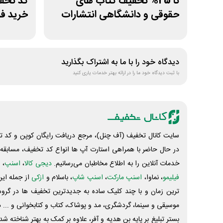
تا 25% تخفیف کتاب های
حقوقی و دانشگاهی انتشارات
خرید ف
جنگل
دیدگاه خود را با ما به اشتراک بگذارید
با ثبت دیدگاه خود ما را در ارائه بهتر خدمات یاری کنید
سایت کانال تخفیف (آف چنل)، مرجع دریافت رایگان کوپن و کد تخ
در حال حاضر با همراهی استارت آپ ها انواع کد تخفیف، مسابقه، 
خدمات آنلاین را به اطلاع مخاطبان می‌رسانیم.
دیجی کالا
،
اسنپ
، 
فیلیمو
، نماوا،
اسنپ مارکت
،
اسنپ شاپ
، باسلام و
ازکی
از جمله این
ترین زمان و با چند کلیک ساده به جدیدترین تخفیف ها در گروه ت
موسیقی و سینما، گردشگری، مد و پوشاک، کتاب و کتابخوانی و ... 
بستر تبلیغ بر پایه بن هدیه و آفر، علاوه بر کمک به بهتر شناخته 