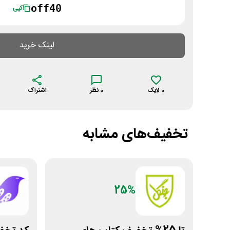
off40
کپی
لینک خرید
0
لایک
0
نظر
اشتراک
تخفیف‌های مشابه
25%