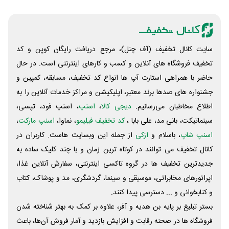
سایت کانال تخفیف (آف چنل)، مرجع دریافت رایگان کوپن و کد
تخفیف فروشگاه های آنلاین و کسب و‌ کارهای اینترنتی است. در حال
حاضر با همراهی استارت آپ ها انواع کد تخفیف، مسابقه، کمپین و
جشنواره های صدها برند معتبر، اپلیکیشن و مراکز خدمات آنلاین را به
اطلاع مخاطبان می‌رسانیم.
دیجی کالا
،
اسنپ
، اسنپ فود، تپسی،
سینماتیکت، بانی مد، علی‌ بابا ،
کد تخفیف فیلیمو
، نماوا،
اسنپ مارکت
،
اسنپ شاپ
، باسلام و
ازکی
از جمله این وبسایت ‌هاست. کاربران در
کانال تخفیف می توانند در کوتاه ترین زمان و با چند کلیک ساده به
جدیدترین تخفیف ها در گروه تاکسی اینترنتی، سفارش آنلاین غذا،
اپراتورهای مخابراتی، موسیقی و سینما، گردشگری، مد و پوشاک، کتاب
و کتابخوانی و ... دسترسی پیدا کنند.
بستر تبلیغ بر پایه بن هدیه و آفر، علاوه بر کمک به بهتر شناخته شدن
فروشگاه ها در صحنه رقابت و افزایش بازدید و آمار فروش آن‌ها، باعث