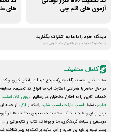
کد تخفیف 500 هزار تومانی
آزمون های قلم چی
های علو
دیدگاه خود را با ما به اشتراک بگذارید
با ثبت دیدگاه خود ما را در ارائه بهتر خدمات یاری کنید
سایت کانال تخفیف (آف چنل)، مرجع دریافت رایگان کوپن و کد تخ
در حال حاضر با همراهی استارت آپ ها انواع کد تخفیف، مسابقه، 
خدمات آنلاین را به اطلاع مخاطبان می‌رسانیم.
دیجی کالا
،
اسنپ
، 
فیلیمو
، نماوا،
اسنپ مارکت
،
اسنپ شاپ
، باسلام و
ازکی
از جمله این
ترین زمان و با چند کلیک ساده به جدیدترین تخفیف ها در گروه ت
موسیقی و سینما، گردشگری، مد و پوشاک، کتاب و کتابخوانی و ... 
بستر تبلیغ بر پایه بن هدیه و آفر، علاوه بر کمک به بهتر شناخته 