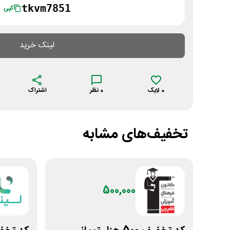
tkvm7851
کپی
لینک خرید
0
لایک
0
نظر
اشتراک
تخفیف‌های مشابه
500,000