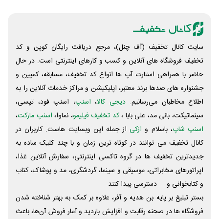
سایت کانال تخفیف (آف چنل)، مرجع دریافت رایگان کوپن و کد
تخفیف فروشگاه های آنلاین و کسب و‌ کارهای اینترنتی است. در حال
حاضر با همراهی استارت آپ ها انواع کد تخفیف، مسابقه، کمپین و
جشنواره های صدها برند معتبر، اپلیکیشن و مراکز خدمات آنلاین را به
اطلاع مخاطبان می‌رسانیم.
دیجی کالا
،
اسنپ
، اسنپ فود، تپسی،
سینماتیکت، بانی مد، علی‌ بابا ،
کد تخفیف فیلیمو
، نماوا،
اسنپ مارکت
،
اسنپ شاپ
، باسلام و
ازکی
از جمله این وبسایت ‌هاست. کاربران در
کانال تخفیف می توانند در کوتاه ترین زمان و با چند کلیک ساده به
جدیدترین تخفیف ها در گروه تاکسی اینترنتی، سفارش آنلاین غذا،
اپراتورهای مخابراتی، موسیقی و سینما، گردشگری، مد و پوشاک، کتاب
و کتابخوانی و ... دسترسی پیدا کنند.
بستر تبلیغ بر پایه بن هدیه و آفر، علاوه بر کمک به بهتر شناخته شدن
فروشگاه ها در صحنه رقابت و افزایش بازدید و آمار فروش آن‌ها، باعث