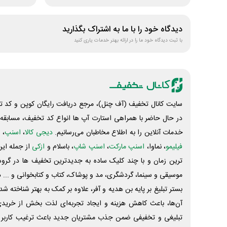
دیدگاه خود را با ما به اشتراک بگذارید
با ثبت دیدگاه خود ما را در ارائه بهتر خدمات یاری کنید
سایت کانال تخفیف (آف چنل)، مرجع دریافت رایگان کوپن و کد تخ
در حال حاضر با همراهی استارت آپ ها انواع کد تخفیف، مسابقه، 
خدمات آنلاین را به اطلاع مخاطبان می‌رسانیم.
دیجی کالا
،
اسنپ
، 
فیلیمو
، نماوا،
اسنپ مارکت
،
اسنپ شاپ
، باسلام و
ازکی
از جمله این
ترین زمان و با چند کلیک ساده به جدیدترین تخفیف ها در گروه ت
موسیقی و سینما، گردشگری، مد و پوشاک، کتاب و کتابخوانی و ... 
بستر تبلیغ بر پایه بن هدیه و آفر، علاوه بر کمک به بهتر شناخته 
آن‌ها، باعث کاهش هزینه و ایجاد تجربه‌ای لذت بخش از خرید
تبلیغی و تخفیفی ضمن جذب مشتریان جدید باعث ترغیب کاربر 