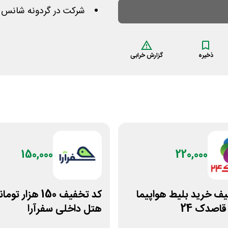
شرکت در گردونه شانس ه
ذخیره
گزارش خرابی
150,000
220,000
ف خرید بلیط هواپیما
کد تخفیف 150 هزار 
اصدک 24
هتل داخلی سفرآرا