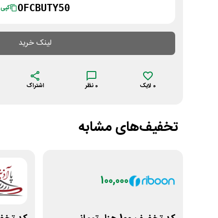
OFCBUTY50
کپی
لینک خرید
0
لایک
0
نظر
اشتراک
تخفیف‌های مشابه
100,000