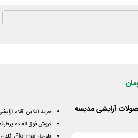
خرید آنلاین اقلام آرایش
فروش فوق العاده پرطرفدارترین برنده
فلورمار Flormar، گلدن رز، لورال L'Oréal، اوریفلیم، روولوشن و...