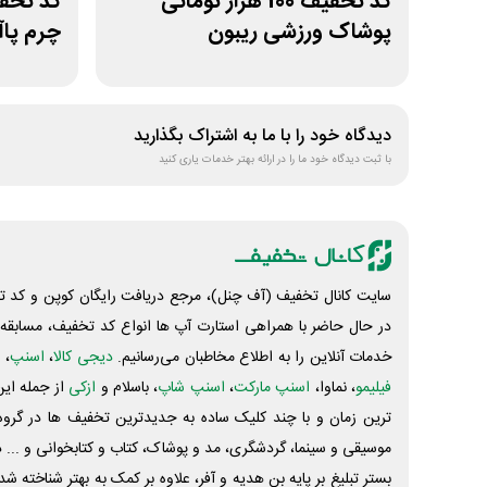
کد تخفیف 100 هزار تومانی
پوشاک ورزشی ریبون
چرم پاآ
دیدگاه خود را با ما به اشتراک بگذارید
با ثبت دیدگاه خود ما را در ارائه بهتر خدمات یاری کنید
سایت کانال تخفیف (آف چنل)، مرجع دریافت رایگان کوپن و کد تخ
در حال حاضر با همراهی استارت آپ ها انواع کد تخفیف، مسابقه، 
خدمات آنلاین را به اطلاع مخاطبان می‌رسانیم.
دیجی کالا
،
اسنپ
، 
فیلیمو
، نماوا،
اسنپ مارکت
،
اسنپ شاپ
، باسلام و
ازکی
از جمله این
ترین زمان و با چند کلیک ساده به جدیدترین تخفیف ها در گروه ت
موسیقی و سینما، گردشگری، مد و پوشاک، کتاب و کتابخوانی و ... 
بستر تبلیغ بر پایه بن هدیه و آفر، علاوه بر کمک به بهتر شناخته 