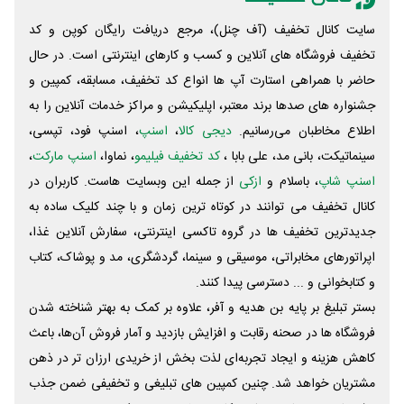
سایت کانال تخفیف (آف چنل)، مرجع دریافت رایگان کوپن و کد
تخفیف فروشگاه های آنلاین و کسب و‌ کارهای اینترنتی است. در حال
حاضر با همراهی استارت آپ ها انواع کد تخفیف، مسابقه، کمپین و
جشنواره های صدها برند معتبر، اپلیکیشن و مراکز خدمات آنلاین را به
اطلاع مخاطبان می‌رسانیم.
دیجی کالا
،
اسنپ
، اسنپ فود، تپسی،
سینماتیکت، بانی مد، علی‌ بابا ،
کد تخفیف فیلیمو
، نماوا،
اسنپ مارکت
،
اسنپ شاپ
، باسلام و
ازکی
از جمله این وبسایت ‌هاست. کاربران در
کانال تخفیف می توانند در کوتاه ترین زمان و با چند کلیک ساده به
جدیدترین تخفیف ها در گروه تاکسی اینترنتی، سفارش آنلاین غذا،
اپراتورهای مخابراتی، موسیقی و سینما، گردشگری، مد و پوشاک، کتاب
و کتابخوانی و ... دسترسی پیدا کنند.
بستر تبلیغ بر پایه بن هدیه و آفر، علاوه بر کمک به بهتر شناخته شدن
فروشگاه ها در صحنه رقابت و افزایش بازدید و آمار فروش آن‌ها، باعث
کاهش هزینه و ایجاد تجربه‌ای لذت بخش از خریدی ارزان تر در ذهن
مشتریان خواهد شد. چنین کمپین های تبلیغی و تخفیفی ضمن جذب