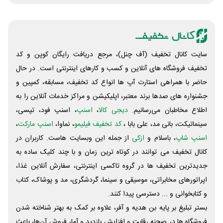
سایت کانال تخفیف (آف چنل)، مرجع دریافت رایگان کوپن و کد
تخفیف فروشگاه های آنلاین و کسب و‌ کارهای اینترنتی است. در حال
حاضر با همراهی استارت آپ ها انواع کد تخفیف، مسابقه، کمپین و
جشنواره های صدها برند معتبر، اپلیکیشن و مراکز خدمات آنلاین را به
اطلاع مخاطبان می‌رسانیم.
دیجی کالا
،
اسنپ
، اسنپ فود، تپسی،
سینماتیکت، بانی مد، علی‌ بابا ،
کد تخفیف فیلیمو
، نماوا،
اسنپ مارکت
،
اسنپ شاپ
، باسلام و
ازکی
از جمله این وبسایت ‌هاست. کاربران در
کانال تخفیف می توانند در کوتاه ترین زمان و با چند کلیک ساده به
جدیدترین تخفیف ها در گروه تاکسی اینترنتی، سفارش آنلاین غذا،
اپراتورهای مخابراتی، موسیقی و سینما، گردشگری، مد و پوشاک، کتاب
و کتابخوانی و ... دسترسی پیدا کنند.
بستر تبلیغ بر پایه بن هدیه و آفر، علاوه بر کمک به بهتر شناخته شدن
فروشگاه ها در صحنه رقابت و افزایش بازدید و آمار فروش آن‌ها، باعث