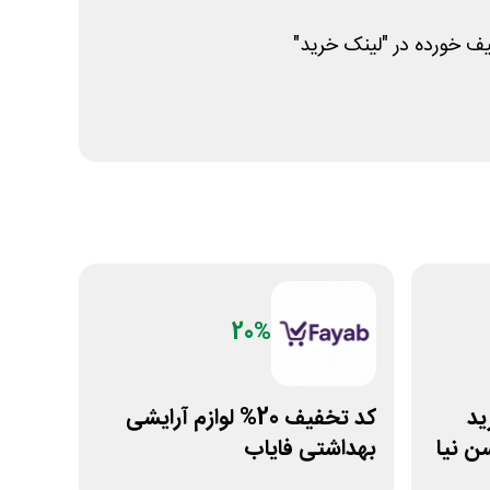
 خورده در "لینک خرید"
20%
خرید
کد تخفیف 20% لوازم آرایشی
 نیا
بهداشتی فایاب