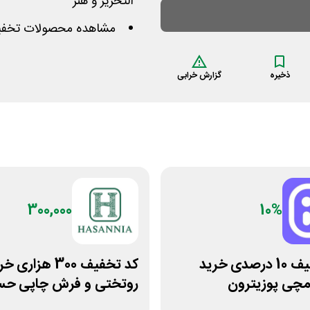
التحریر و هنر
مشاهده محصولات تخفیف
ذخیره
گزارش خرابی
300,000
10%
کد تخفیف 10 درصدی خرید
کد تخفیف 300 هزاری 
چی پوزیترون
روتختی و فرش چاپی حسن