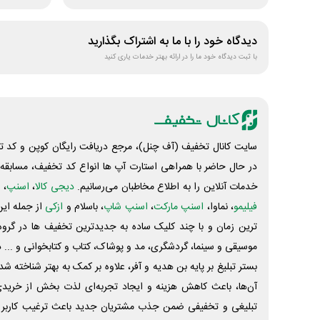
دیدگاه خود را با ما به اشتراک بگذارید
با ثبت دیدگاه خود ما را در ارائه بهتر خدمات یاری کنید
سایت کانال تخفیف (آف چنل)، مرجع دریافت رایگان کوپن و کد تخ
در حال حاضر با همراهی استارت آپ ها انواع کد تخفیف، مسابقه، 
خدمات آنلاین را به اطلاع مخاطبان می‌رسانیم.
دیجی کالا
،
اسنپ
، 
فیلیمو
، نماوا،
اسنپ مارکت
،
اسنپ شاپ
، باسلام و
ازکی
از جمله این
ترین زمان و با چند کلیک ساده به جدیدترین تخفیف ها در گروه ت
موسیقی و سینما، گردشگری، مد و پوشاک، کتاب و کتابخوانی و ... 
بستر تبلیغ بر پایه بن هدیه و آفر، علاوه بر کمک به بهتر شناخته 
آن‌ها، باعث کاهش هزینه و ایجاد تجربه‌ای لذت بخش از خرید
تبلیغی و تخفیفی ضمن جذب مشتریان جدید باعث ترغیب کاربر 