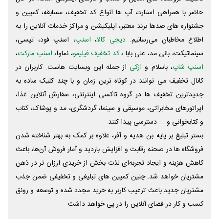
حاضر با همراهی استارت آپ ها انواع کد تخفیف، مسابقه، کمپین و
جشنواره های صدها برند معتبر، اپلیکیشن و مراکز خدمات آنلاین را به
اطلاع مخاطبان می‌رسانیم.
دیجی کالا
،
اسنپ
، اسنپ فود، تپسی،
سینماتیکت، بانی مد، علی‌ بابا ،
کد تخفیف فیلیمو
، نماوا،
اسنپ مارکت
،
اسنپ شاپ
، باسلام و
ازکی
از جمله این وبسایت ‌هاست. کاربران در
کانال تخفیف می توانند در کوتاه ترین زمان و با چند کلیک ساده به
جدیدترین تخفیف ها در گروه تاکسی اینترنتی، سفارش آنلاین غذا،
اپراتورهای مخابراتی، موسیقی و سینما، گردشگری، مد و پوشاک، کتاب
و کتابخوانی و ... دسترسی پیدا کنند.
بستر تبلیغ بر پایه بن هدیه و آفر، علاوه بر کمک به بهتر شناخته شدن
فروشگاه ها در صحنه رقابت و افزایش بازدید و آمار فروش آن‌ها، باعث
کاهش هزینه و ایجاد تجربه‌ای لذت بخش از خریدی ارزان تر در ذهن
مشتریان خواهد شد. چنین کمپین های تبلیغی و تخفیفی ضمن جذب
مشتریان جدید باعث ترغیب کاربر به خرید مجدد شده و توسعه و رونق
کسب و کار در فضای آنلاین را در پی خواهد داشت.