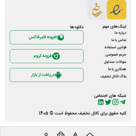
لینک‌های مهم
دانلود‌ها
درباره ما
افزونه فایرفاکس
تماس با ما
قوانین استفاده
حریم خصوصی
افزونه کروم
سوالات متداول
همکاری با ما
دریافت از بازار
بلاگ کانال تخفیف
شبکه های اجتماعی
کلیه حقوق برای
کانال تخفیف
محفوظ است © 1405