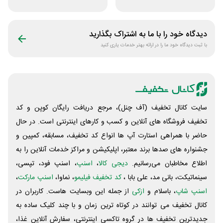
لاستیک شجاع تایر
دی جی لند
دیدگاه خود را با ما به اشتراک بگذارید
با ثبت دیدگاه خود ما را در ارائه بهتر خدمات یاری کنید
سایت کانال تخفیف (آف چنل)، مرجع دریافت رایگان کوپن و کد
تخفیف فروشگاه های آنلاین و کسب و‌ کارهای اینترنتی است. در حال
حاضر با همراهی استارت آپ ها انواع کد تخفیف، مسابقه، کمپین و
جشنواره های صدها برند معتبر، اپلیکیشن و مراکز خدمات آنلاین را به
اطلاع مخاطبان می‌رسانیم.
دیجی کالا
،
اسنپ
، اسنپ فود، تپسی،
سینماتیکت، بانی مد، علی‌ بابا ،
کد تخفیف فیلیمو
، نماوا،
اسنپ مارکت
،
اسنپ شاپ
، باسلام و
ازکی
از جمله این وبسایت ‌هاست. کاربران در
کانال تخفیف می توانند در کوتاه ترین زمان و با چند کلیک ساده به
جدیدترین تخفیف ها در گروه تاکسی اینترنتی، سفارش آنلاین غذا،