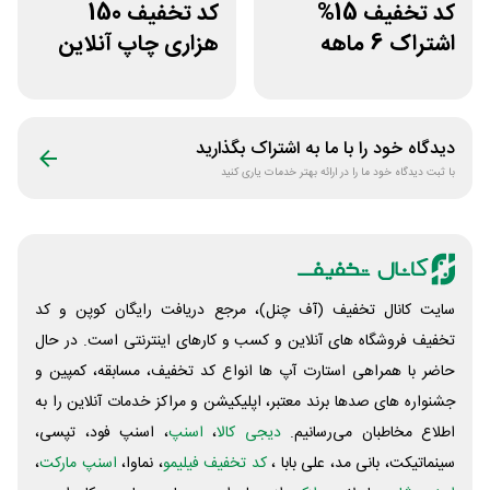
کد تخفیف 15%
کد تخفیف 150
اشتراک 6 ماهه
هزاری چاپ آنلاین
ساخت سایت با
عکس پرینت برای
پلتفرم باهوش
همه کاربران
دیدگاه خود را با ما به اشتراک بگذارید
با ثبت دیدگاه خود ما را در ارائه بهتر خدمات یاری کنید
سایت کانال تخفیف (آف چنل)، مرجع دریافت رایگان کوپن و کد
تخفیف فروشگاه های آنلاین و کسب و‌ کارهای اینترنتی است. در حال
حاضر با همراهی استارت آپ ها انواع کد تخفیف، مسابقه، کمپین و
جشنواره های صدها برند معتبر، اپلیکیشن و مراکز خدمات آنلاین را به
اطلاع مخاطبان می‌رسانیم.
دیجی کالا
،
اسنپ
، اسنپ فود، تپسی،
سینماتیکت، بانی مد، علی‌ بابا ،
کد تخفیف فیلیمو
، نماوا،
اسنپ مارکت
،