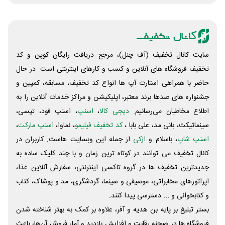
سایت کانال تخفیف (آف چنل)، مرجع دریافت رایگان کوپن و کد
تخفیف فروشگاه های آنلاین و کسب و‌ کارهای اینترنتی است. در حال
حاضر با همراهی استارت آپ ها انواع کد تخفیف، مسابقه، کمپین و
جشنواره های صدها برند معتبر، اپلیکیشن و مراکز خدمات آنلاین را به
اطلاع مخاطبان می‌رسانیم.
دیجی کالا
،
اسنپ
، اسنپ فود، تپسی،
سینماتیکت، بانی مد، علی‌ بابا ،
کد تخفیف فیلیمو
، نماوا،
اسنپ مارکت
،
اسنپ شاپ
، باسلام و
ازکی
از جمله این وبسایت ‌هاست. کاربران در
کانال تخفیف می توانند در کوتاه ترین زمان و با چند کلیک ساده به
جدیدترین تخفیف ها در گروه تاکسی اینترنتی، سفارش آنلاین غذا،
اپراتورهای مخابراتی، موسیقی و سینما، گردشگری، مد و پوشاک، کتاب
و کتابخوانی و ... دسترسی پیدا کنند.
بستر تبلیغ بر پایه بن هدیه و آفر، علاوه بر کمک به بهتر شناخته شدن
فروشگاه ها در صحنه رقابت و افزایش بازدید و آمار فروش آن‌ها، باعث