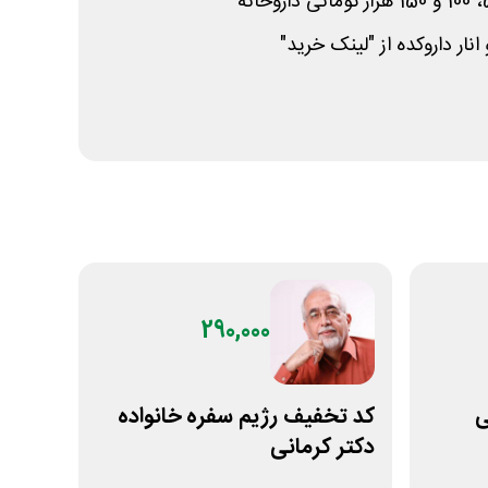
ار داروکده از "لینک خرید"
290,000
نی
کد تخفیف رژیم سفره خانواده
دکتر کرمانی