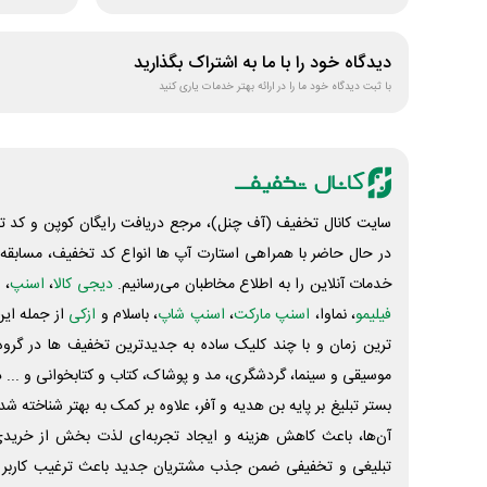
دیدگاه خود را با ما به اشتراک بگذارید
با ثبت دیدگاه خود ما را در ارائه بهتر خدمات یاری کنید
سایت کانال تخفیف (آف چنل)، مرجع دریافت رایگان کوپن و کد تخ
در حال حاضر با همراهی استارت آپ ها انواع کد تخفیف، مسابقه، 
خدمات آنلاین را به اطلاع مخاطبان می‌رسانیم.
دیجی کالا
،
اسنپ
، 
فیلیمو
، نماوا،
اسنپ مارکت
،
اسنپ شاپ
، باسلام و
ازکی
از جمله این
ترین زمان و با چند کلیک ساده به جدیدترین تخفیف ها در گروه ت
موسیقی و سینما، گردشگری، مد و پوشاک، کتاب و کتابخوانی و ... 
بستر تبلیغ بر پایه بن هدیه و آفر، علاوه بر کمک به بهتر شناخته 
آن‌ها، باعث کاهش هزینه و ایجاد تجربه‌ای لذت بخش از خرید
تبلیغی و تخفیفی ضمن جذب مشتریان جدید باعث ترغیب کاربر 