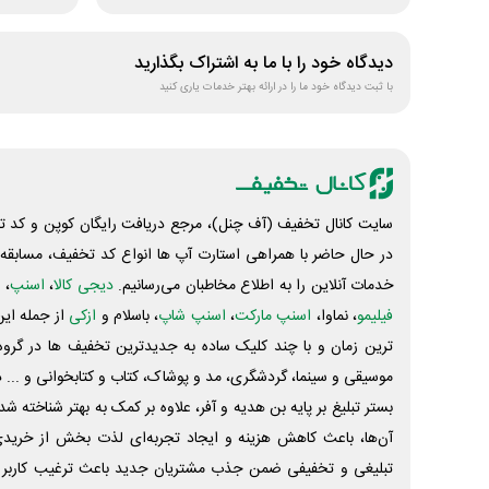
دیدگاه خود را با ما به اشتراک بگذارید
با ثبت دیدگاه خود ما را در ارائه بهتر خدمات یاری کنید
سایت کانال تخفیف (آف چنل)، مرجع دریافت رایگان کوپن و کد تخ
در حال حاضر با همراهی استارت آپ ها انواع کد تخفیف، مسابقه، 
خدمات آنلاین را به اطلاع مخاطبان می‌رسانیم.
دیجی کالا
،
اسنپ
، 
فیلیمو
، نماوا،
اسنپ مارکت
،
اسنپ شاپ
، باسلام و
ازکی
از جمله این
ترین زمان و با چند کلیک ساده به جدیدترین تخفیف ها در گروه ت
موسیقی و سینما، گردشگری، مد و پوشاک، کتاب و کتابخوانی و ... 
بستر تبلیغ بر پایه بن هدیه و آفر، علاوه بر کمک به بهتر شناخته 
آن‌ها، باعث کاهش هزینه و ایجاد تجربه‌ای لذت بخش از خرید
تبلیغی و تخفیفی ضمن جذب مشتریان جدید باعث ترغیب کاربر 