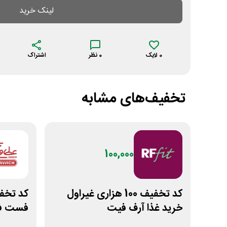
لینک خرید
0
لایک
0
نظر
اشتراک
تخفیف‌های مشابه
100,000
کد تخفیف 100 هزاری غیراول
خرید غذا آرف فیت
فست فو