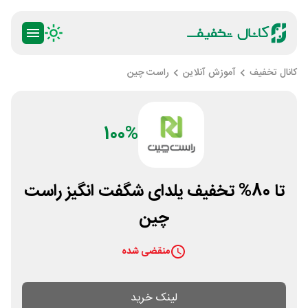
کانال تخفیف
آموزش آنلاین
راست چین
100%
تا 80% تخفیف یلدای شگفت انگیز راست‌
چین
منقضی شده
لینک خرید