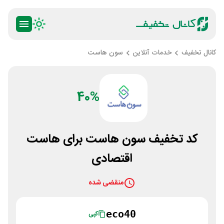
کانال تخفیف
خدمات آنلاین
سون هاست
40%
کد تخفیف سون هاست برای هاست
اقتصادی
منقضی شده
eco40
کپی