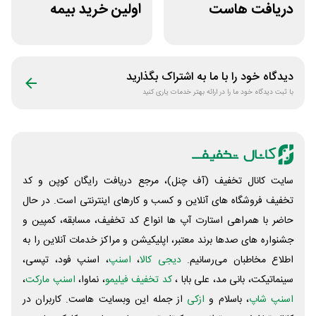
دریافت هاست
اولین خرید بیمه
رایگان سابین سرور
بدنه بیمه بازار
دیدگاه خود را با ما به اشتراک بگذارید
با ثبت دیدگاه خود ما را در ارائه بهتر خدمات یاری کنید
سایت کانال تخفیف (آف چنل)، مرجع دریافت رایگان کوپن و کد
تخفیف فروشگاه های آنلاین و کسب و‌ کارهای اینترنتی است. در حال
حاضر با همراهی استارت آپ ها انواع کد تخفیف، مسابقه، کمپین و
جشنواره های صدها برند معتبر، اپلیکیشن و مراکز خدمات آنلاین را به
اطلاع مخاطبان می‌رسانیم.
دیجی کالا
،
اسنپ
، اسنپ فود، تپسی،
سینماتیکت، بانی مد، علی‌ بابا ،
کد تخفیف فیلیمو
، نماوا،
اسنپ مارکت
،
اسنپ شاپ
، باسلام و
ازکی
از جمله این وبسایت ‌هاست. کاربران در