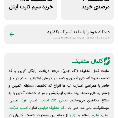
درصدی خرید
خرید سیم کارت آپتل
زیورآلات جواهری
از سایت اکسوری
حقانی
دیدگاه خود را با ما به اشتراک بگذارید
با ثبت دیدگاه خود ما را در ارائه بهتر خدمات یاری کنید
سایت کانال تخفیف (آف چنل)، مرجع دریافت رایگان کوپن و کد
تخفیف فروشگاه های آنلاین و کسب و‌ کارهای اینترنتی است. در حال
حاضر با همراهی استارت آپ ها انواع کد تخفیف، مسابقه، کمپین و
جشنواره های صدها برند معتبر، اپلیکیشن و مراکز خدمات آنلاین را به
اطلاع مخاطبان می‌رسانیم.
دیجی کالا
،
اسنپ
، اسنپ فود، تپسی،
سینماتیکت، بانی مد، علی‌ بابا ،
کد تخفیف فیلیمو
، نماوا،
اسنپ مارکت
،
اسنپ شاپ
، باسلام و
ازکی
از جمله این وبسایت ‌هاست. کاربران در