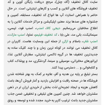
سایت کانال تخفیف (آف چنل)، مرجع دریافت رایگان کوپن و کد
تخفیف فروشگاه های آنلاین و کسب و‌ کارهای اینترنتی است. در حال
حاضر با همراهی استارت آپ ها انواع کد تخفیف، مسابقه، کمپین و
جشنواره های صدها برند معتبر، اپلیکیشن و مراکز خدمات آنلاین را به
اطلاع مخاطبان می‌رسانیم.
دیجی کالا
،
اسنپ
، اسنپ فود، تپسی،
سینماتیکت، بانی مد، علی‌ بابا ،
کد تخفیف فیلیمو
، نماوا،
اسنپ مارکت
،
اسنپ شاپ
، باسلام و
ازکی
از جمله این وبسایت ‌هاست. کاربران در
کانال تخفیف می توانند در کوتاه ترین زمان و با چند کلیک ساده به
جدیدترین تخفیف ها در گروه تاکسی اینترنتی، سفارش آنلاین غذا،
اپراتورهای مخابراتی، موسیقی و سینما، گردشگری، مد و پوشاک، کتاب
و کتابخوانی و ... دسترسی پیدا کنند.
بستر تبلیغ بر پایه بن هدیه و آفر، علاوه بر کمک به بهتر شناخته شدن
فروشگاه ها در صحنه رقابت و افزایش بازدید و آمار فروش آن‌ها، باعث
کاهش هزینه و ایجاد تجربه‌ای لذت بخش از خریدی ارزان تر در ذهن
مشتریان خواهد شد. چنین کمپین های تبلیغی و تخفیفی ضمن جذب
مشتریان جدید باعث ترغیب کاربر به خرید مجدد شده و توسعه و رونق