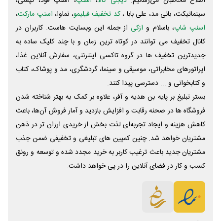
اطلاع مخاطبان می‌رسانیم.
دیجی کالا
،
اسنپ
، اسنپ فود، تپسی،
سینماتیکت، بانی مد، علی‌ بابا ،
کد تخفیف فیلیمو
، نماوا،
اسنپ مارکت
،
اسنپ شاپ
، باسلام و
ازکی
از جمله این وبسایت ‌هاست. کاربران در
کانال تخفیف می توانند در کوتاه ترین زمان و با چند کلیک ساده به
جدیدترین تخفیف ها در گروه تاکسی اینترنتی، سفارش آنلاین غذا،
اپراتورهای مخابراتی، موسیقی و سینما، گردشگری، مد و پوشاک، کتاب
و کتابخوانی و ... دسترسی پیدا کنند.
بستر تبلیغ بر پایه بن هدیه و آفر، علاوه بر کمک به بهتر شناخته شدن
فروشگاه ها در صحنه رقابت و افزایش بازدید و آمار فروش آن‌ها، باعث
کاهش هزینه و ایجاد تجربه‌ای لذت بخش از خریدی ارزان تر در ذهن
مشتریان خواهد شد. چنین کمپین های تبلیغی و تخفیفی ضمن جذب
مشتریان جدید باعث ترغیب کاربر به خرید مجدد شده و توسعه و رونق
کسب و کار در فضای آنلاین را در پی خواهد داشت.