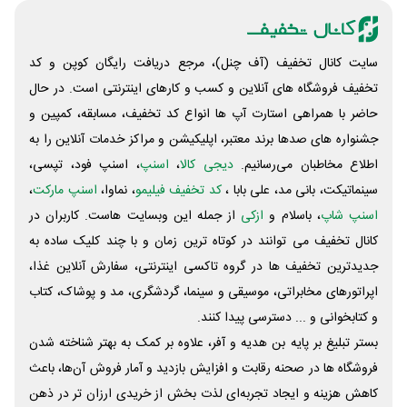
سایت کانال تخفیف (آف چنل)، مرجع دریافت رایگان کوپن و کد
تخفیف فروشگاه های آنلاین و کسب و‌ کارهای اینترنتی است. در حال
حاضر با همراهی استارت آپ ها انواع کد تخفیف، مسابقه، کمپین و
جشنواره های صدها برند معتبر، اپلیکیشن و مراکز خدمات آنلاین را به
اطلاع مخاطبان می‌رسانیم.
دیجی کالا
،
اسنپ
، اسنپ فود، تپسی،
سینماتیکت، بانی مد، علی‌ بابا ،
کد تخفیف فیلیمو
، نماوا،
اسنپ مارکت
،
اسنپ شاپ
، باسلام و
ازکی
از جمله این وبسایت ‌هاست. کاربران در
کانال تخفیف می توانند در کوتاه ترین زمان و با چند کلیک ساده به
جدیدترین تخفیف ها در گروه تاکسی اینترنتی، سفارش آنلاین غذا،
اپراتورهای مخابراتی، موسیقی و سینما، گردشگری، مد و پوشاک، کتاب
و کتابخوانی و ... دسترسی پیدا کنند.
بستر تبلیغ بر پایه بن هدیه و آفر، علاوه بر کمک به بهتر شناخته شدن
فروشگاه ها در صحنه رقابت و افزایش بازدید و آمار فروش آن‌ها، باعث
کاهش هزینه و ایجاد تجربه‌ای لذت بخش از خریدی ارزان تر در ذهن