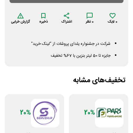
0
لایک
0
نظر
اشتراک
ذخیره
گزارش خرابی
شرکت در جشنواره یلدای پروشات از "لینک خرید"
جایزه تا 50 لیتر بنزین با 67% تخفیف
تخفیف‌های مشابه
20%
20%