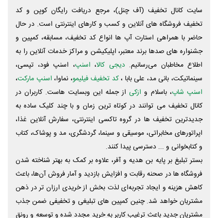
سایت کانال تخفیف (آف چنل)، مرجع دریافت رایگان کوپن و کد
تخفیف فروشگاه های آنلاین و کسب و‌ کارهای اینترنتی است. در حال
حاضر با همراهی استارت آپ ها انواع کد تخفیف، مسابقه، کمپین و
جشنواره های صدها برند معتبر، اپلیکیشن و مراکز خدمات آنلاین را به
اطلاع مخاطبان می‌رسانیم.
دیجی کالا
،
اسنپ
، اسنپ فود، تپسی،
سینماتیکت، بانی مد، علی‌ بابا ،
کد تخفیف فیلیمو
، نماوا،
اسنپ مارکت
،
اسنپ شاپ
، باسلام و
ازکی
از جمله این وبسایت ‌هاست. کاربران در
کانال تخفیف می توانند در کوتاه ترین زمان و با چند کلیک ساده به
جدیدترین تخفیف ها در گروه تاکسی اینترنتی، سفارش آنلاین غذا،
اپراتورهای مخابراتی، موسیقی و سینما، گردشگری، مد و پوشاک، کتاب
و کتابخوانی و ... دسترسی پیدا کنند.
بستر تبلیغ بر پایه بن هدیه و آفر، علاوه بر کمک به بهتر شناخته شدن
فروشگاه ها در صحنه رقابت و افزایش بازدید و آمار فروش آن‌ها، باعث
کاهش هزینه و ایجاد تجربه‌ای لذت بخش از خریدی ارزان تر در ذهن
مشتریان خواهد شد. چنین کمپین های تبلیغی و تخفیفی ضمن جذب
مشتریان جدید باعث ترغیب کاربر به خرید مجدد شده و توسعه و رونق