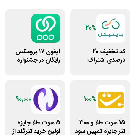
20%
کد تخفیف 20
آیفون ۱۷ پرومکس
درصدی اشتراک
رایگان در جشنواره
هوش مصنوعی ترید
روی فرکانس شانس
بایتیکل
ویپاد
90,000
100%
15 سوت طلا و 300
5 سوت طلا جایزه
تتر جایزه کمپین سود
اولین خرید تترگلد از