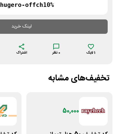
hugero-offch10%
لینک خرید
1
لایک
0
نظر
اشتراک
تخفیف‌های مشابه
50,000