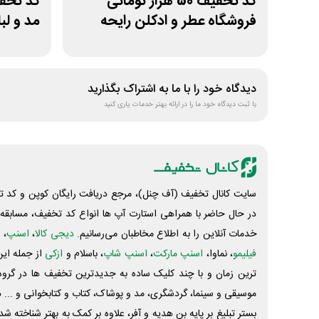
کد تخفیف 50 هزار تومانی
فروشگاه عطر و ادکلن رایحه
مد و ل
کاربران
دیدگاه خود را با ما به اشتراک بگذارید
با ثبت دیدگاه خود ما را در ارائه بهتر خدمات یاری کنید
سایت کانال تخفیف (آف چنل)، مرجع دریافت رایگان کوپن و کد تخ
در حال حاضر با همراهی استارت آپ ها انواع کد تخفیف، مسابقه، 
خدمات آنلاین را به اطلاع مخاطبان می‌رسانیم.
دیجی کالا
،
اسنپ
، 
فیلیمو
، نماوا،
اسنپ مارکت
،
اسنپ شاپ
، باسلام و
ازکی
از جمله این
ترین زمان و با چند کلیک ساده به جدیدترین تخفیف ها در گروه ت
موسیقی و سینما، گردشگری، مد و پوشاک، کتاب و کتابخوانی و ... 
بستر تبلیغ بر پایه بن هدیه و آفر، علاوه بر کمک به بهتر شناخته 