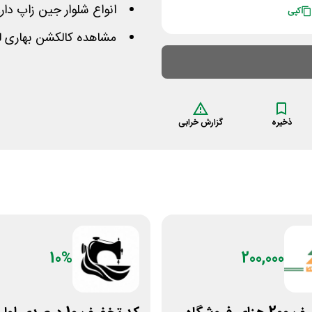
انواع شلوار جین زاپ دار
کپی
مشاهده کالکشن بهاری ل
ذخیره
گزارش خرابی
10%
200,000