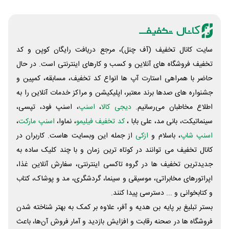
سایت کانال تخفیف (آف چنل)، مرجع دریافت رایگان کوپن و کد
تخفیف فروشگاه های آنلاین و کسب و‌ کارهای اینترنتی است. در حال
حاضر با همراهی استارت آپ ها انواع کد تخفیف، مسابقه، کمپین و
جشنواره های صدها برند معتبر، اپلیکیشن و مراکز خدمات آنلاین را به
اطلاع مخاطبان می‌رسانیم.
دیجی کالا
،
اسنپ
، اسنپ فود، تپسی،
سینماتیکت، بانی مد، علی‌ بابا ،
کد تخفیف فیلیمو
، نماوا،
اسنپ مارکت
،
اسنپ شاپ
، باسلام و
ازکی
از جمله این وبسایت ‌هاست. کاربران در
کانال تخفیف می توانند در کوتاه ترین زمان و با چند کلیک ساده به
جدیدترین تخفیف ها در گروه تاکسی اینترنتی، سفارش آنلاین غذا،
اپراتورهای مخابراتی، موسیقی و سینما، گردشگری، مد و پوشاک، کتاب
و کتابخوانی و ... دسترسی پیدا کنند.
بستر تبلیغ بر پایه بن هدیه و آفر، علاوه بر کمک به بهتر شناخته شدن
فروشگاه ها در صحنه رقابت و افزایش بازدید و آمار فروش آن‌ها، باعث