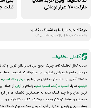
کد تخفیف اولین خرید اسنپ
مارکت 70 هزار تومانی
تبلت جو
دیدگاه خود را با ما به اشتراک بگذارید
با ثبت دیدگاه خود ما را در ارائه بهتر خدمات یاری کنید
سایت کانال تخفیف (آف چنل)، مرجع دریافت رایگان کوپن و کد تخ
در حال حاضر با همراهی استارت آپ ها انواع کد تخفیف، مسابقه، 
خدمات آنلاین را به اطلاع مخاطبان می‌رسانیم.
دیجی کالا
،
اسنپ
، 
فیلیمو
، نماوا،
اسنپ مارکت
،
اسنپ شاپ
، باسلام و
ازکی
از جمله این
ترین زمان و با چند کلیک ساده به جدیدترین تخفیف ها در گروه ت
موسیقی و سینما، گردشگری، مد و پوشاک، کتاب و کتابخوانی و ... 
بستر تبلیغ بر پایه بن هدیه و آفر، علاوه بر کمک به بهتر شناخته 