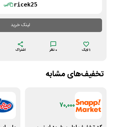
ricek25
کپی
لینک خرید
1
لایک
0
نظر
اشتراک
تخفیف‌های مشابه
70,000