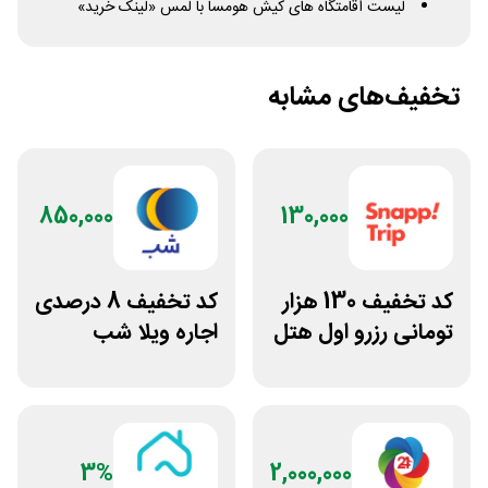
لیست اقامتگاه های کیش هومسا با لمس «لینک خرید»
تخفیف‌های مشابه
850,000
130,000
کد تخفیف 130 هزار
کد تخفیف 8 درصدی
تومانی رزرو اول هتل
اجاره ویلا شب
اسنپ تریپ
3%
2,000,000