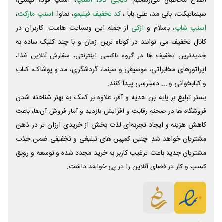
اطلاع مخاطبان می‌رسانیم.
دیجی کالا
،
اسنپ
، اسنپ فود، تپسی،
سینماتیکت، بانی مد، علی‌ بابا ،
کد تخفیف فیلیمو
، نماوا،
اسنپ مارکت
،
اسنپ شاپ
، باسلام و
ازکی
از جمله این وبسایت ‌هاست. کاربران در
کانال تخفیف می توانند در کوتاه ترین زمان و با چند کلیک ساده به
جدیدترین تخفیف ها در گروه تاکسی اینترنتی، سفارش آنلاین غذا،
اپراتورهای مخابراتی، موسیقی و سینما، گردشگری، مد و پوشاک، کتاب
و کتابخوانی و ... دسترسی پیدا کنند.
بستر تبلیغ بر پایه بن هدیه و آفر، علاوه بر کمک به بهتر شناخته شدن
فروشگاه ها در صحنه رقابت و افزایش بازدید و آمار فروش آن‌ها، باعث
کاهش هزینه و ایجاد تجربه‌ای لذت بخش از خریدی ارزان تر در ذهن
مشتریان خواهد شد. چنین کمپین های تبلیغی و تخفیفی ضمن جذب
مشتریان جدید باعث ترغیب کاربر به خرید مجدد شده و توسعه و رونق
کسب و کار در فضای آنلاین را در پی خواهد داشت.