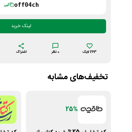
‌off04ch
کپی
لینک خرید
263
لایک
0
نظر
اشتراک
تخفیف‌های مشابه
25%