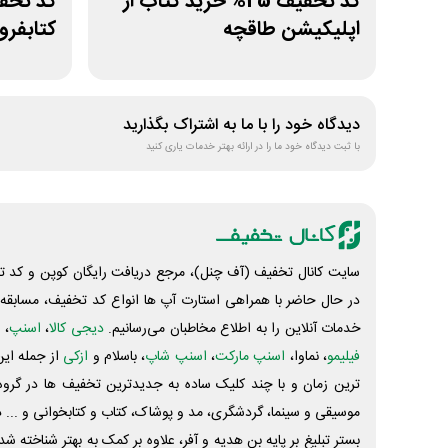
کد تخفیف 25% خرید کتاب از
اپلیکیشن طاقچه
کتابفرو
دیدگاه خود را با ما به اشتراک بگذارید
با ثبت دیدگاه خود ما را در ارائه بهتر خدمات یاری کنید
سایت کانال تخفیف (آف چنل)، مرجع دریافت رایگان کوپن و کد تخ
در حال حاضر با همراهی استارت آپ ها انواع کد تخفیف، مسابقه، 
خدمات آنلاین را به اطلاع مخاطبان می‌رسانیم.
دیجی کالا
،
اسنپ
، 
فیلیمو
، نماوا،
اسنپ مارکت
،
اسنپ شاپ
، باسلام و
ازکی
از جمله این
ترین زمان و با چند کلیک ساده به جدیدترین تخفیف ها در گروه ت
موسیقی و سینما، گردشگری، مد و پوشاک، کتاب و کتابخوانی و ... 
بستر تبلیغ بر پایه بن هدیه و آفر، علاوه بر کمک به بهتر شناخته 