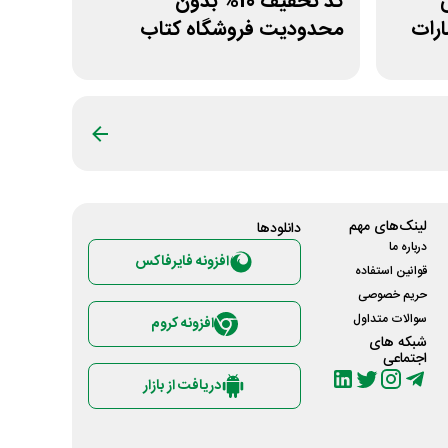
ی
کد تخفیف 10% بدون
رات
محدودیت فروشگاه کتاب
دیجیتال سیموف
لینک‌های مهم
دانلود‌ها
درباره ما
افزونه فایرفاکس
قوانین استفاده
حریم خصوصی
سوالات متداول
افزونه کروم
شبکه های
اجتماعی
دریافت از بازار