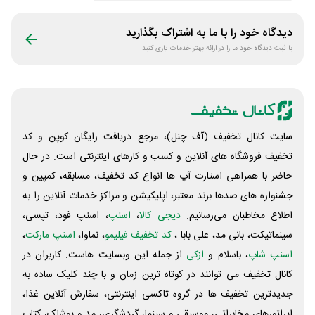
دیدگاه خود را با ما به اشتراک بگذارید
با ثبت دیدگاه خود ما را در ارائه بهتر خدمات یاری کنید
سایت کانال تخفیف (آف چنل)، مرجع دریافت رایگان کوپن و کد
تخفیف فروشگاه های آنلاین و کسب و‌ کارهای اینترنتی است. در حال
حاضر با همراهی استارت آپ ها انواع کد تخفیف، مسابقه، کمپین و
جشنواره های صدها برند معتبر، اپلیکیشن و مراکز خدمات آنلاین را به
اطلاع مخاطبان می‌رسانیم.
دیجی کالا
،
اسنپ
، اسنپ فود، تپسی،
سینماتیکت، بانی مد، علی‌ بابا ،
کد تخفیف فیلیمو
، نماوا،
اسنپ مارکت
،
اسنپ شاپ
، باسلام و
ازکی
از جمله این وبسایت ‌هاست. کاربران در
کانال تخفیف می توانند در کوتاه ترین زمان و با چند کلیک ساده به
جدیدترین تخفیف ها در گروه تاکسی اینترنتی، سفارش آنلاین غذا،
اپراتورهای مخابراتی، موسیقی و سینما، گردشگری، مد و پوشاک، کتاب