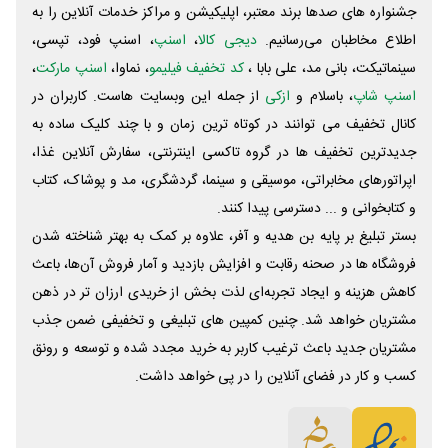
جشنواره های صدها برند معتبر، اپلیکیشن و مراکز خدمات آنلاین را به
اطلاع مخاطبان می‌رسانیم.
دیجی کالا
،
اسنپ
، اسنپ فود، تپسی،
سینماتیکت، بانی مد، علی‌ بابا ،
کد تخفیف فیلیمو
، نماوا،
اسنپ مارکت
،
اسنپ شاپ
، باسلام و
ازکی
از جمله این وبسایت ‌هاست. کاربران در
کانال تخفیف می توانند در کوتاه ترین زمان و با چند کلیک ساده به
جدیدترین تخفیف ها در گروه تاکسی اینترنتی، سفارش آنلاین غذا،
اپراتورهای مخابراتی، موسیقی و سینما، گردشگری، مد و پوشاک، کتاب
و کتابخوانی و ... دسترسی پیدا کنند.
بستر تبلیغ بر پایه بن هدیه و آفر، علاوه بر کمک به بهتر شناخته شدن
فروشگاه ها در صحنه رقابت و افزایش بازدید و آمار فروش آن‌ها، باعث
کاهش هزینه و ایجاد تجربه‌ای لذت بخش از خریدی ارزان تر در ذهن
مشتریان خواهد شد. چنین کمپین های تبلیغی و تخفیفی ضمن جذب
مشتریان جدید باعث ترغیب کاربر به خرید مجدد شده و توسعه و رونق
کسب و کار در فضای آنلاین را در پی خواهد داشت.