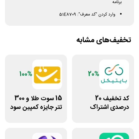
برنامه
‌وارد کردن "کد معرف":
51E8709
تخفیف‌های مشابه
100%
20%
کد تخفیف 20
15 سوت طلا و 300
درصدی اشتراک
تتر جایزه کمپین سود
هوش مصنوعی ترید
دو نفره تبدیل
بایتیکل