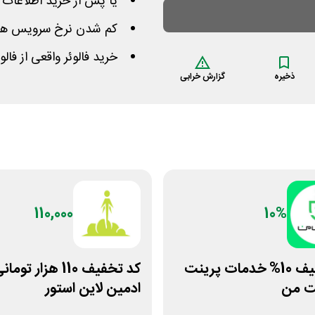
یا پس از خرید اطلاعات خ
کم شدن نرخ سرویس ها ب
خرید فالوئر واقعی از فا
ذخیره
گزارش خرابی
110,000
10%
کد تخفیف 10% خدمات پرینت
کد تخفیف 110 هزار ت
ت من
ادمین لاین استور