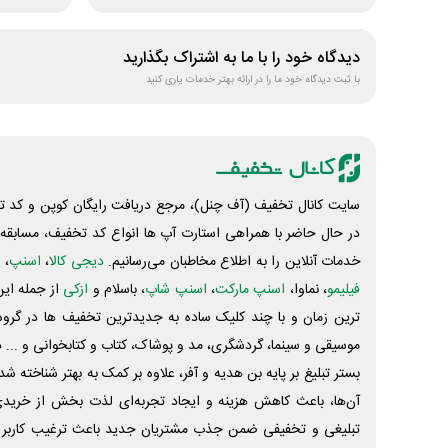
دیدگاه خود را با ما به اشتراک بگذارید
با ثبت دیدگاه خود ما را در ارائه بهتر خدمات یاری کنید
سایت کانال تخفیف (آف چنل)، مرجع دریافت رایگان کوپن و کد تخ
در حال حاضر با همراهی استارت آپ ها انواع کد تخفیف، مسابقه، 
خدمات آنلاین را به اطلاع مخاطبان می‌رسانیم.
دیجی کالا
،
اسنپ
، 
فیلیمو
، نماوا،
اسنپ مارکت
،
اسنپ شاپ
، باسلام و
ازکی
از جمله این
ترین زمان و با چند کلیک ساده به جدیدترین تخفیف ها در گروه ت
موسیقی و سینما، گردشگری، مد و پوشاک، کتاب و کتابخوانی و ... 
بستر تبلیغ بر پایه بن هدیه و آفر، علاوه بر کمک به بهتر شناخته 
آن‌ها، باعث کاهش هزینه و ایجاد تجربه‌ای لذت بخش از خرید
تبلیغی و تخفیفی ضمن جذب مشتریان جدید باعث ترغیب کاربر 