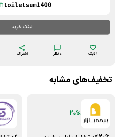
toiletsum1400
لینک خرید
1
لایک
0
نظر
اشتراک
تخفیف‌های مشابه
20%