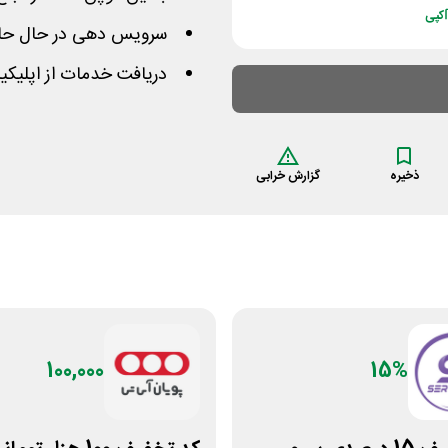
کپی
سرویس دهی در حال حاضر
دریافت خدمات از اپلیکی
ذخیره
گزارش خرابی
100,000
15%