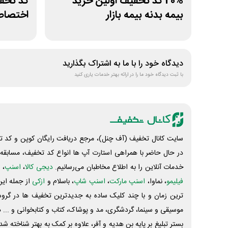
20% کد تخفیف اولین خرید
بیمه بدنه بیمه بازار
اختصاصی
دیدگاه خود را با ما به اشتراک بگذارید
با ثبت دیدگاه خود ما را در ارائه بهتر خدمات یاری کنید
سایت کانال تخفیف (آف چنل)، مرجع دریافت رایگان کوپن و کد تخ
در حال حاضر با همراهی استارت آپ ها انواع کد تخفیف، مسابقه، 
خدمات آنلاین را به اطلاع مخاطبان می‌رسانیم.
دیجی کالا
،
اسنپ
، 
فیلیمو
، نماوا،
اسنپ مارکت
،
اسنپ شاپ
، باسلام و
ازکی
از جمله این
ترین زمان و با چند کلیک ساده به جدیدترین تخفیف ها در گروه ت
موسیقی و سینما، گردشگری، مد و پوشاک، کتاب و کتابخوانی و ... 
بستر تبلیغ بر پایه بن هدیه و آفر، علاوه بر کمک به بهتر شناخته 