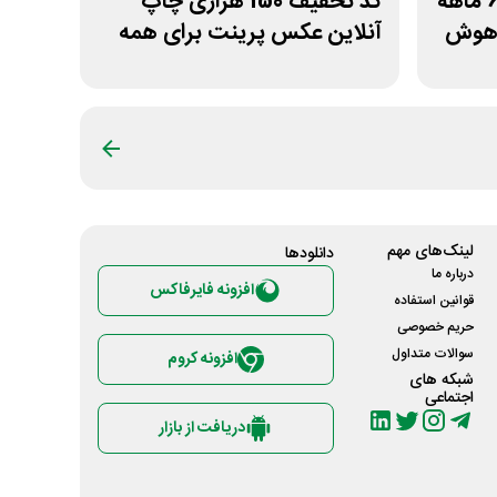
کد تخفیف 15% اشتراک 6 ماهه
کد تخفیف 150 هزاری چاپ
اهوش
آنلاین عکس پرینت برای همه
کاربران
لینک‌های مهم
دانلود‌ها
درباره ما
افزونه فایرفاکس
قوانین استفاده
حریم خصوصی
سوالات متداول
افزونه کروم
شبکه های
اجتماعی
دریافت از بازار