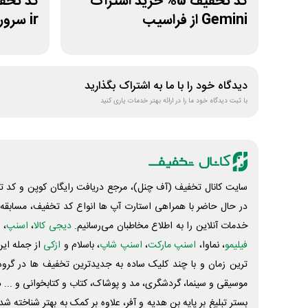
کد تخفیف 5% خرید اشتراک
Gemini از فراسیب
ir سرور دات آی آر
دیدگاه خود را با ما به اشتراک بگذارید
با ثبت دیدگاه خود ما را در ارائه بهتر خدمات یاری کنید
سایت کانال تخفیف (آف چنل)، مرجع دریافت رایگان کوپن و کد تخ
در حال حاضر با همراهی استارت آپ ها انواع کد تخفیف، مسابقه، 
خدمات آنلاین را به اطلاع مخاطبان می‌رسانیم.
دیجی کالا
،
اسنپ
، 
فیلیمو
، نماوا،
اسنپ مارکت
،
اسنپ شاپ
، باسلام و
ازکی
از جمله این
ترین زمان و با چند کلیک ساده به جدیدترین تخفیف ها در گروه ت
موسیقی و سینما، گردشگری، مد و پوشاک، کتاب و کتابخوانی و ... 
بستر تبلیغ بر پایه بن هدیه و آفر، علاوه بر کمک به بهتر شناخته 