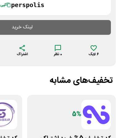
perspolis
کپی
لینک خرید
6
لایک
0
نظر
اشتراک
تخفیف‌های مشابه
5%