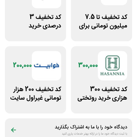
کد تخفیف تا 7.5
کد تخفیف 3
میلیون تومانی برای
درصدی خرید
همه محصولات
زیورآلات جواهری
ژانومه
حقانی
200,000
300,000
کد تخفیف 300
کد تخفیف 200 هزار
هزاری خرید روتختی
تومانی غیراول سایت
و فرش چاپی حسن
خوابیست
نیا
دیدگاه خود را با ما به اشتراک بگذارید
با ثبت دیدگاه خود ما را در ارائه بهتر خدمات یاری کنید