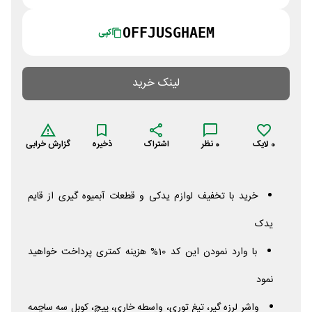
OFFJUSGHAEM
کپی
لینک خرید
0
لایک
0
نظر
اشتراک
ذخیره
گزارش خرابی
خرید با تخفیف لوازم یدکی و قطعات آبمیوه گیری از قایم
یدک
با وارد نمودن این کد 10% هزینه کمتری پرداخت خواهید
نمود
واشر لرزه گیر، تیغ توری، واسطه خاری، پیچ، کوبل سه ساچمه