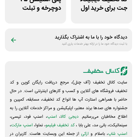
جت برای خرید اول
دوچرخه و تبلت
مشتری جدید
جوایز بازی دنیای
میرکس
دیدگاه خود را با ما به اشتراک بگذارید
با ثبت دیدگاه خود ما را در ارائه بهتر خدمات یاری کنید
سایت کانال تخفیف (آف چنل)، مرجع دریافت رایگان کوپن و کد
تخفیف فروشگاه های آنلاین و کسب و‌ کارهای اینترنتی است. در حال
حاضر با همراهی استارت آپ ها انواع کد تخفیف، مسابقه، کمپین و
جشنواره های صدها برند معتبر، اپلیکیشن و مراکز خدمات آنلاین را به
اطلاع مخاطبان می‌رسانیم.
دیجی کالا
،
اسنپ
، اسنپ فود، تپسی،
سینماتیکت، بانی مد، علی‌ بابا ،
کد تخفیف فیلیمو
، نماوا،
اسنپ مارکت
،
اسنپ شاپ
، باسلام و
ازکی
از جمله این وبسایت ‌هاست. کاربران در