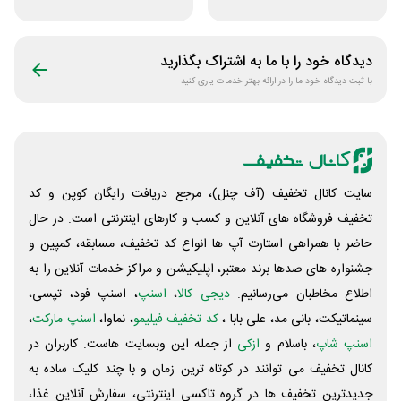
متنی با پزشک
زیبایی مراقبتی
رویینو
بتاکالا
دیدگاه خود را با ما به اشتراک بگذارید
با ثبت دیدگاه خود ما را در ارائه بهتر خدمات یاری کنید
سایت کانال تخفیف (آف چنل)، مرجع دریافت رایگان کوپن و کد
تخفیف فروشگاه های آنلاین و کسب و‌ کارهای اینترنتی است. در حال
حاضر با همراهی استارت آپ ها انواع کد تخفیف، مسابقه، کمپین و
جشنواره های صدها برند معتبر، اپلیکیشن و مراکز خدمات آنلاین را به
اطلاع مخاطبان می‌رسانیم.
دیجی کالا
،
اسنپ
، اسنپ فود، تپسی،
سینماتیکت، بانی مد، علی‌ بابا ،
کد تخفیف فیلیمو
، نماوا،
اسنپ مارکت
،
اسنپ شاپ
، باسلام و
ازکی
از جمله این وبسایت ‌هاست. کاربران در
کانال تخفیف می توانند در کوتاه ترین زمان و با چند کلیک ساده به
جدیدترین تخفیف ها در گروه تاکسی اینترنتی، سفارش آنلاین غذا،