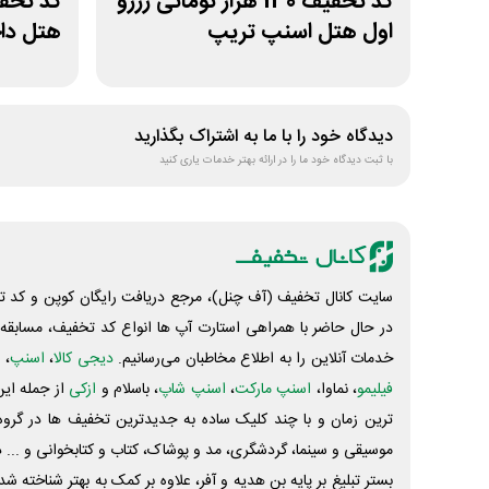
کد تخفیف 130 هزار تومانی رزرو
اول هتل اسنپ تریپ
هتل داخ
دیدگاه خود را با ما به اشتراک بگذارید
با ثبت دیدگاه خود ما را در ارائه بهتر خدمات یاری کنید
سایت کانال تخفیف (آف چنل)، مرجع دریافت رایگان کوپن و کد تخ
در حال حاضر با همراهی استارت آپ ها انواع کد تخفیف، مسابقه، 
خدمات آنلاین را به اطلاع مخاطبان می‌رسانیم.
دیجی کالا
،
اسنپ
، 
فیلیمو
، نماوا،
اسنپ مارکت
،
اسنپ شاپ
، باسلام و
ازکی
از جمله این
ترین زمان و با چند کلیک ساده به جدیدترین تخفیف ها در گروه ت
موسیقی و سینما، گردشگری، مد و پوشاک، کتاب و کتابخوانی و ... 
بستر تبلیغ بر پایه بن هدیه و آفر، علاوه بر کمک به بهتر شناخته 