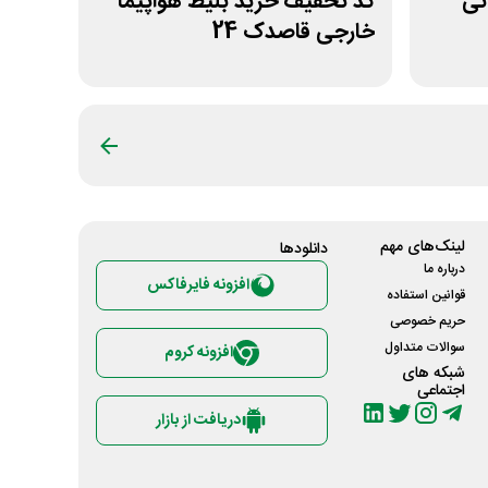
ومانی
کد تخفیف خرید بلیط هواپیما
خارجی قاصدک 24
لینک‌های مهم
دانلود‌ها
درباره ما
افزونه فایرفاکس
قوانین استفاده
حریم خصوصی
سوالات متداول
افزونه کروم
شبکه های
اجتماعی
دریافت از بازار