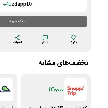
zdapp10
کپی
لینک خرید
1
لایک
0
نظر
اشتراک
تخفیف‌های مشابه
130,000