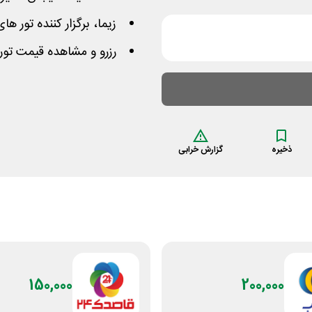
زیما، برگزار کننده تور های
رزرو و مشاهده قیمت تور نوروز 99 از "ل
ذخیره
گزارش خرابی
150,000
200,000