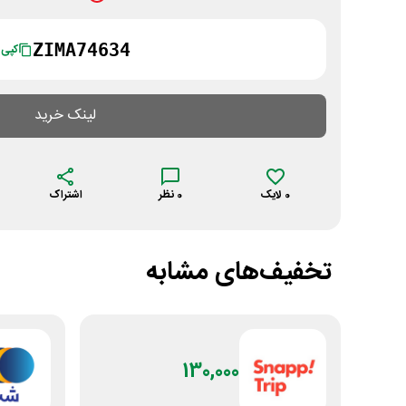
ZIMA74634
کپی
لینک خرید
0
لایک
0
نظر
اشتراک
تخفیف‌های مشابه
130,000