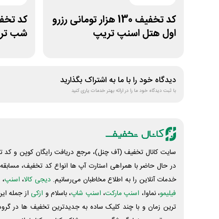
کد تخفیف 130 هزار تومانی رزرو
اول هتل اسنپ تریپ
شب تراو
دیدگاه خود را با ما به اشتراک بگذارید
با ثبت دیدگاه خود ما را در ارائه بهتر خدمات یاری کنید
سایت کانال تخفیف (آف چنل)، مرجع دریافت رایگان کوپن و کد تخ
در حال حاضر با همراهی استارت آپ ها انواع کد تخفیف، مسابقه، 
خدمات آنلاین را به اطلاع مخاطبان می‌رسانیم.
دیجی کالا
،
اسنپ
، 
فیلیمو
، نماوا،
اسنپ مارکت
،
اسنپ شاپ
، باسلام و
ازکی
از جمله این
ترین زمان و با چند کلیک ساده به جدیدترین تخفیف ها در گروه ت