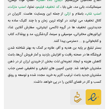
اطلاع مخاطبان می‌رسانیم.
دیجی کالا
،
اسنپ
، اسنپ فود، تپسی،
سینماتیکت، بانی مد، علی‌ بابا ،
کد تخفیف فیلیمو
، نماوا،
اسنپ مارکت
،
اسنپ شاپ
، باسلام و
ازکی
از جمله این وبسایت ‌هاست. کاربران در
کانال تخفیف می توانند در کوتاه ترین زمان و با چند کلیک ساده به
جدیدترین تخفیف ها در گروه تاکسی اینترنتی، سفارش آنلاین غذا،
اپراتورهای مخابراتی، موسیقی و سینما، گردشگری، مد و پوشاک، کتاب
و کتابخوانی و ... دسترسی پیدا کنند.
بستر تبلیغ بر پایه بن هدیه و آفر، علاوه بر کمک به بهتر شناخته شدن
فروشگاه ها در صحنه رقابت و افزایش بازدید و آمار فروش آن‌ها، باعث
کاهش هزینه و ایجاد تجربه‌ای لذت بخش از خریدی ارزان تر در ذهن
مشتریان خواهد شد. چنین کمپین های تبلیغی و تخفیفی ضمن جذب
مشتریان جدید باعث ترغیب کاربر به خرید مجدد شده و توسعه و رونق
کسب و کار در فضای آنلاین را در پی خواهد داشت.