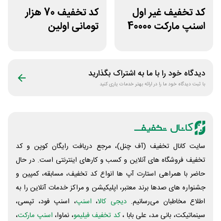
کد تخفیف غیر اول
کد تخفیف 70 هزار
اسنپ مارکت 40000
تومانی اولین
تومانی
سفارش از اسنپ
اکسپرس
دیدگاه خود را با ما به اشتراک بگذارید
با ثبت دیدگاه خود ما را در ارائه بهتر خدمات یاری کنید
سایت کانال تخفیف (آف چنل)، مرجع دریافت رایگان کوپن و کد
تخفیف فروشگاه های آنلاین و کسب و‌ کارهای اینترنتی است. در حال
حاضر با همراهی استارت آپ ها انواع کد تخفیف، مسابقه، کمپین و
جشنواره های صدها برند معتبر، اپلیکیشن و مراکز خدمات آنلاین را به
اطلاع مخاطبان می‌رسانیم.
دیجی کالا
،
اسنپ
، اسنپ فود، تپسی،
سینماتیکت، بانی مد، علی‌ بابا ،
کد تخفیف فیلیمو
، نماوا،
اسنپ مارکت
،