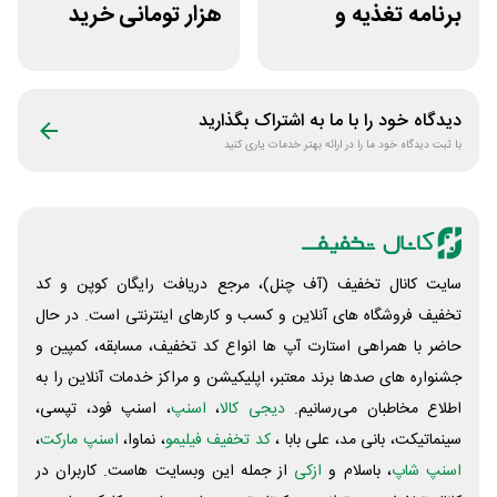
برنامه تغذیه و
هزار تومانی خرید
تمرین اختصاصی
رژیم دکتر کرمانی
ورزشکار
دیدگاه خود را با ما به اشتراک بگذارید
با ثبت دیدگاه خود ما را در ارائه بهتر خدمات یاری کنید
سایت کانال تخفیف (آف چنل)، مرجع دریافت رایگان کوپن و کد
تخفیف فروشگاه های آنلاین و کسب و‌ کارهای اینترنتی است. در حال
حاضر با همراهی استارت آپ ها انواع کد تخفیف، مسابقه، کمپین و
جشنواره های صدها برند معتبر، اپلیکیشن و مراکز خدمات آنلاین را به
اطلاع مخاطبان می‌رسانیم.
دیجی کالا
،
اسنپ
، اسنپ فود، تپسی،
سینماتیکت، بانی مد، علی‌ بابا ،
کد تخفیف فیلیمو
، نماوا،
اسنپ مارکت
،
اسنپ شاپ
، باسلام و
ازکی
از جمله این وبسایت ‌هاست. کاربران در