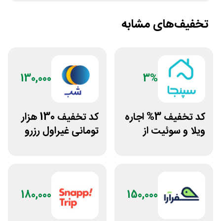
تخفیف‌های مشابه
130,000
3%
کد تخفیف 3% اجاره
کد تخفیف 130 هزار
ویلا و سوئیت از
تومانی غیراول رزرو
سپنجا
اقامتگاه شب
180,000
150,000