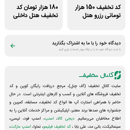
کد تخفیف 150 هزار
180 هزار تومان کد
تومانی رزرو هتل
تخفیف هتل داخلی
داخلی سفرآرا
اسنپ تریپ
دیدگاه خود را با ما به اشتراک بگذارید
با ثبت دیدگاه خود ما را در ارائه بهتر خدمات یاری کنید
سایت کانال تخفیف (آف چنل)، مرجع دریافت رایگان کوپن و کد
تخفیف فروشگاه های آنلاین و کسب و‌ کارهای اینترنتی است. در حال
حاضر با همراهی استارت آپ ها انواع کد تخفیف، مسابقه، کمپین و
جشنواره های صدها برند معتبر، اپلیکیشن و مراکز خدمات آنلاین را به
اطلاع مخاطبان می‌رسانیم.
دیجی کالا
،
اسنپ
، اسنپ فود، تپسی،
سینماتیکت، بانی مد، علی‌ بابا ،
کد تخفیف فیلیمو
، نماوا،
اسنپ مارکت
،