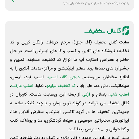
با ثبت دیدگاه خود ما را در ارائه بهتر خدمات یاری کنید
سایت کانال تخفیف (آف چنل)، مرجع دریافت رایگان کوپن و کد
تخفیف فروشگاه های آنلاین و کسب و‌ کارهای اینترنتی است. در حال
حاضر با همراهی استارت آپ ها انواع کد تخفیف، مسابقه، کمپین و
جشنواره های صدها برند معتبر، اپلیکیشن و مراکز خدمات آنلاین را به
اطلاع مخاطبان می‌رسانیم.
دیجی کالا
،
اسنپ
، اسنپ فود، تپسی،
سینماتیکت، بانی مد، علی‌ بابا ،
کد تخفیف فیلیمو
، نماوا،
اسنپ مارکت
،
اسنپ شاپ
، باسلام و
ازکی
از جمله این وبسایت ‌هاست. کاربران در
کانال تخفیف می توانند در کوتاه ترین زمان و با چند کلیک ساده به
جدیدترین تخفیف ها در گروه تاکسی اینترنتی، سفارش آنلاین غذا،
اپراتورهای مخابراتی، موسیقی و سینما، گردشگری، مد و پوشاک، کتاب
و کتابخوانی و ... دسترسی پیدا کنند.
بستر تبلیغ بر پایه بن هدیه و آفر، علاوه بر کمک به بهتر شناخته شدن