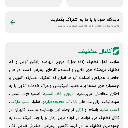
زمستانه
فروشگاه اکشن
فیگور بگو سیب
دیدگاه خود را با ما به اشتراک بگذارید
با ثبت دیدگاه خود ما را در ارائه بهتر خدمات یاری کنید
سایت کانال تخفیف (آف چنل)، مرجع دریافت رایگان کوپن و کد
تخفیف فروشگاه های آنلاین و کسب و‌ کارهای اینترنتی است. در حال
حاضر با همراهی استارت آپ ها انواع کد تخفیف، مسابقه، کمپین و
جشنواره های صدها برند معتبر، اپلیکیشن و مراکز خدمات آنلاین را به
اطلاع مخاطبان می‌رسانیم.
دیجی کالا
،
اسنپ
، اسنپ فود، تپسی،
سینماتیکت، بانی مد، علی‌ بابا ،
کد تخفیف فیلیمو
، نماوا،
اسنپ مارکت
،
اسنپ شاپ
، باسلام و
ازکی
از جمله این وبسایت ‌هاست. کاربران در
کانال تخفیف می توانند در کوتاه ترین زمان و با چند کلیک ساده به
جدیدترین تخفیف ها در گروه تاکسی اینترنتی، سفارش آنلاین غذا،