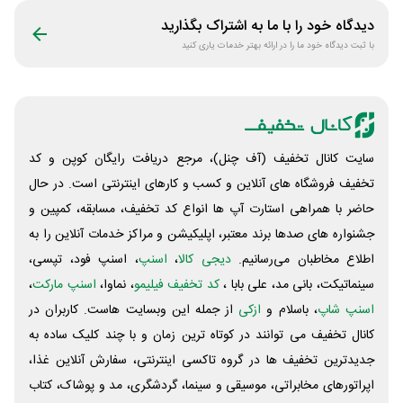
دیدگاه خود را با ما به اشتراک بگذارید
با ثبت دیدگاه خود ما را در ارائه بهتر خدمات یاری کنید
سایت کانال تخفیف (آف چنل)، مرجع دریافت رایگان کوپن و کد
تخفیف فروشگاه های آنلاین و کسب و‌ کارهای اینترنتی است. در حال
حاضر با همراهی استارت آپ ها انواع کد تخفیف، مسابقه، کمپین و
جشنواره های صدها برند معتبر، اپلیکیشن و مراکز خدمات آنلاین را به
اطلاع مخاطبان می‌رسانیم.
دیجی کالا
،
اسنپ
، اسنپ فود، تپسی،
سینماتیکت، بانی مد، علی‌ بابا ،
کد تخفیف فیلیمو
، نماوا،
اسنپ مارکت
،
اسنپ شاپ
، باسلام و
ازکی
از جمله این وبسایت ‌هاست. کاربران در
کانال تخفیف می توانند در کوتاه ترین زمان و با چند کلیک ساده به
جدیدترین تخفیف ها در گروه تاکسی اینترنتی، سفارش آنلاین غذا،
اپراتورهای مخابراتی، موسیقی و سینما، گردشگری، مد و پوشاک، کتاب