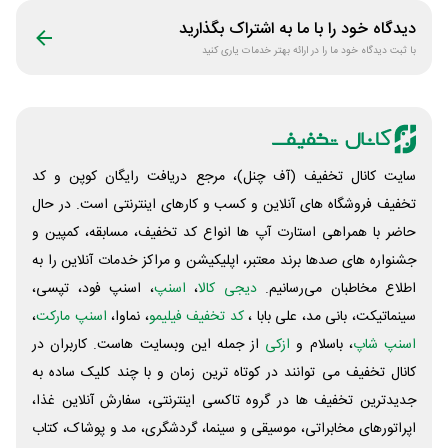
دیدگاه خود را با ما به اشتراک بگذارید
با ثبت دیدگاه خود ما را در ارائه بهتر خدمات یاری کنید
سایت کانال تخفیف (آف چنل)، مرجع دریافت رایگان کوپن و کد
تخفیف فروشگاه های آنلاین و کسب و‌ کارهای اینترنتی است. در حال
حاضر با همراهی استارت آپ ها انواع کد تخفیف، مسابقه، کمپین و
جشنواره های صدها برند معتبر، اپلیکیشن و مراکز خدمات آنلاین را به
اطلاع مخاطبان می‌رسانیم.
دیجی کالا
،
اسنپ
، اسنپ فود، تپسی،
سینماتیکت، بانی مد، علی‌ بابا ،
کد تخفیف فیلیمو
، نماوا،
اسنپ مارکت
،
اسنپ شاپ
، باسلام و
ازکی
از جمله این وبسایت ‌هاست. کاربران در
کانال تخفیف می توانند در کوتاه ترین زمان و با چند کلیک ساده به
جدیدترین تخفیف ها در گروه تاکسی اینترنتی، سفارش آنلاین غذا،
اپراتورهای مخابراتی، موسیقی و سینما، گردشگری، مد و پوشاک، کتاب